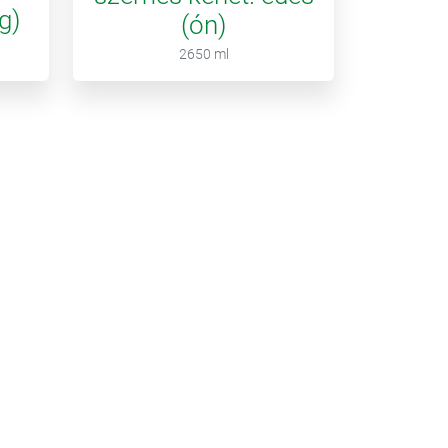
g)
(ón)
2650 ml