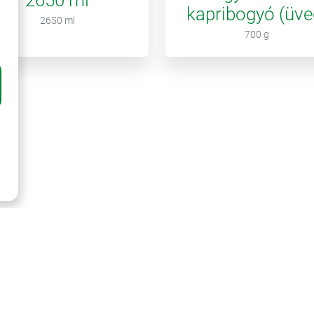
kapribogyó (üve
2650 ml
700 g