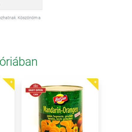
g
tozhatnak. Köszönöm a
óriában