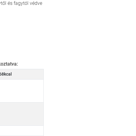
től és fagytól védve
oztatva:
68kcal