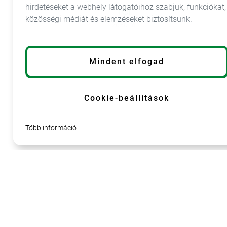
hirdetéseket a webhely látogatóihoz szabjuk, funkciókat,
fél
közösségi médiát és elemzéseket biztosítsunk.
2650 ml
info@lumarkt.sk
Mindent elfogad
+421 55 798 28
11
Cookie-beállítások
Több információ