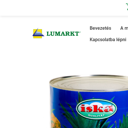
Bevezetés
Bevezetés
A m
Kapcsolatba lépni
A mi történetünk
Termékkatalógus
La Marea
Partnerek
Képgaléria