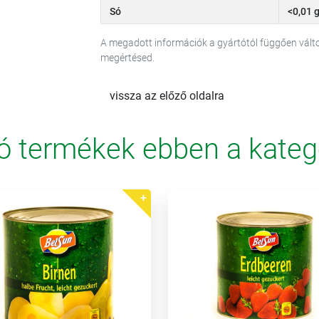
Só
<0,01 
A megadott információk a gyártótól függően vál
megértésed.
vissza az előző oldalra
ó termékek ebben a kateg