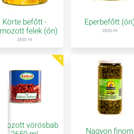
Körte befőtt -
Eperbefőtt (ón
mozott felek (ón)
2650 ml
2650 ml
mozott vörösbab
Nagyon finom
2650 ml