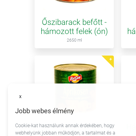
Őszibarack befőtt -
hámozott felek (ón)
há
2650 ml
x
Jobb webes élmény
Há
Cookie-kat használunk annak érdekében, hogy
Sárgabarack befőtt -
webhelyünk jobban működjön, a tartalmat és a