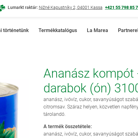
Lumarkt raktár:
Nižné Kapustníky 2, 04001 Kassa
+421 55 798 85 
i történetünk
Termékkatalógus
La Marea
Partnere
Ananász kompót 
darabok (ón) 310
ananász, ivóvíz, cukor, savanyúságot szab
citromsav. Száraz helyen, közvetlen napfény
tárolandó.
A termék összetétele:
ananász, ivóvíz, cukor, savanyúságot szab