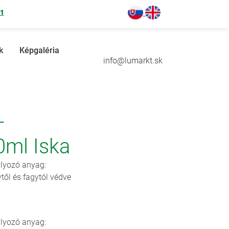
71
k
Képgaléria
info@lumarkt.sk
-
0ml Iska
ályozó anyag:
től és fagytól védve
ályozó anyag: