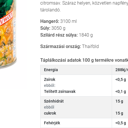
citromsav. Száraz helyen, közvetlen napfény
tárolandó.
Hangerő:
3100 ml
Súly:
3050 g
Szilárd rész súlya:
1840 g
Származási ország:
Thaiföld
Táplálkozási adatok 100 g termékre vonatk
Energia
288kj/
Zsírok
<0,5 g
ebből:
Telített zsírsavak
<0,1 g
Szénhidrát
15 g
ebből
cukrok
15 g
Fehérjék
<0,5 g