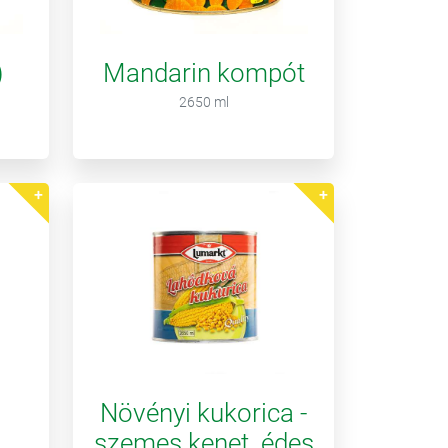
)
Mandarin kompót
2650 ml
Növényi kukorica -
szemes kenet. édes