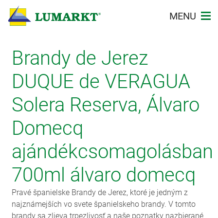
MENU
Bevezetés
Brandy de Jerez
A mi történetünk
DUQUE de VERAGUA
Termékkatalógus
Solera Reserva, Álvaro
Domecq
La Marea
ajándékcsomagolásban
Partnerek
700ml álvaro domecq
Képgaléria
Pravé španielske Brandy de Jerez, ktoré je jedným z
najznámejších vo svete španielskeho brandy. V tomto
Kapcsolatba lépni
brandy sa zlieva trpezlivosť a naše poznatky nazbierané