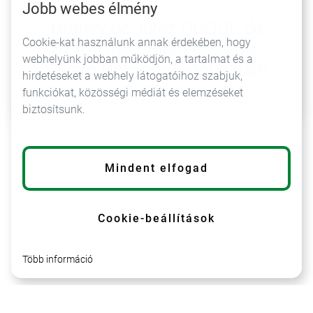
Jobb webes élmény
Brandy de Jerez DUQUE de
Cookie-kat használunk annak érdekében, hogy
VERAGUA Solera Reserva,
webhelyünk jobban működjön, a tartalmat és a
Álvaro Domecq fadobozban
hirdetéseket a webhely látogatóihoz szabjuk,
700 ml
funkciókat, közösségi médiát és elemzéseket
biztosítsunk.
Mindent elfogad
Cookie-beállítások
info@lumarkt.sk
+421 55 798 28 11
Több információ