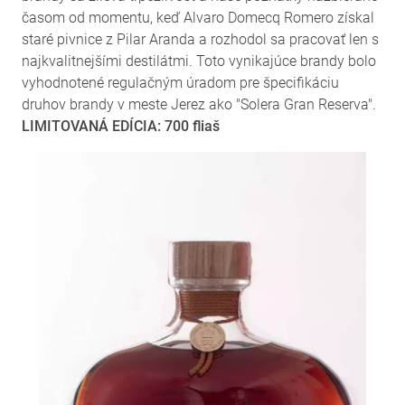
časom od momentu, keď Alvaro Domecq Romero získal
staré pivnice z Pilar Aranda a rozhodol sa pracovať len s
najkvalitnejšími destilátmi. Toto vynikajúce brandy bolo
vyhodnotené regulačným úradom pre špecifikáciu
druhov brandy v meste Jerez ako "Solera Gran Reserva".
LIMITOVANÁ EDÍCIA: 700 fliaš