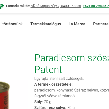
Lumarkt raktár:
Nižné Kapustníky 2, 04001 Kassa
+421 55 798 85 
i történetünk
Termékkatalógus
La Marea
Partnere
Paradicsom szós
Patent
Egyfajta sterilizált zöldségek.
A termék összetétele:
paradicsom, konyhasó Száraz helyen, közve
fagytól védve tárolandó.
Súly:
70 g
Szilárd rész súlya:
70 g