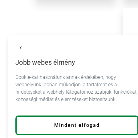
x
Jobb webes élmény
Cookie-kat használunk annak érdekében, hogy
webhelyünk jobban működjön, a tartalmat és a
P
hirdetéseket a webhely látogatóihoz szabjuk, funkciókat,
közösségi médiát és elemzéseket biztosítsunk.
info@lumarkt.sk
Mindent elfogad
+421 55 798 28