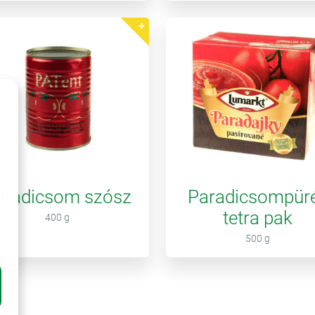
aradicsom szósz
Paradicsompüré
tetra pak
400 g
500 g