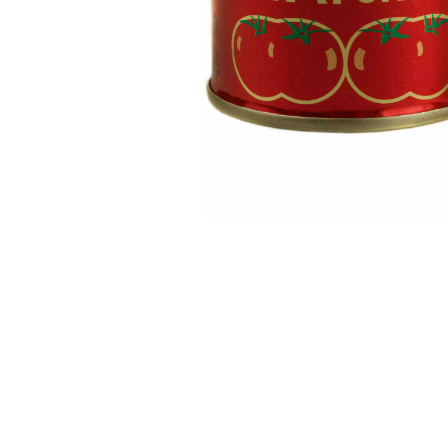
Kapcsolatba
lépni