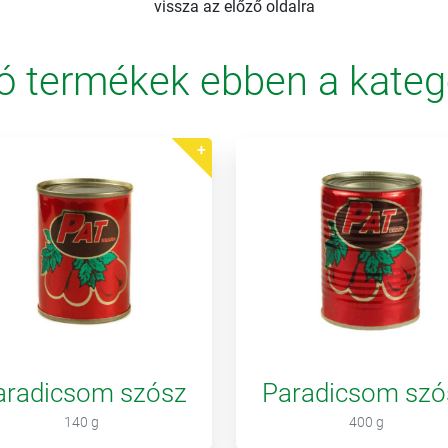
vissza az előző oldalra
ó termékek ebben a kateg
aradicsom szósz
Paradicsom szó
140 g
400 g