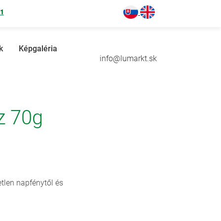
71
k
Képgaléria
info@lumarkt.sk
z 70g
tlen napfénytől és