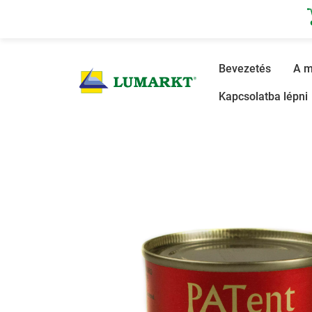
Bevezetés
Bevezetés
A m
Kapcsolatba lépni
A mi történetünk
Termékkatalógus
La Marea
Partnerek
Képgaléria