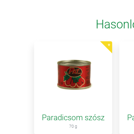
Hasonl
Paradicsom szósz
P
70 g