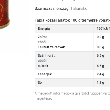
Származási ország:
Taliansko
Táplálkozási adatok 100 g termékre vonatk
Energia
167 kJ/4
Zsírok
0,2 g
ebből:
Telített zsírsavak
0,0 g
Szénhidrát
6,5 g
ebből
cukrok
6,5 g
Fehérjék
2,4 g
Só
1,3 g
A megadott információk a gyártótól függően vál
megértésed.