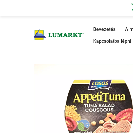
Bevezetés
Bevezetés
A m
Kapcsolatba lépni
A mi történetünk
Termékkatalógus
La Marea
Partnerek
Képgaléria