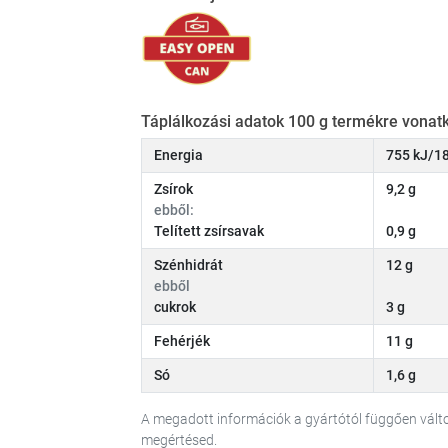
Táplálkozási adatok 100 g termékre vonatk
Energia
755 kJ/18
Zsírok
9,2 g
ebből:
Telített zsírsavak
0,9 g
Szénhidrát
12 g
ebből
cukrok
3 g
Fehérjék
11 g
Só
1,6 g
A megadott információk a gyártótól függően vál
megértésed.