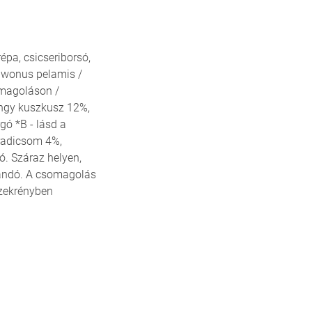
pa, csicseriborsó,
suwonus pelamis /
omagoláson /
ngy kuszkusz 12%,
gó *B - lásd a
aradicsom 4%,
ó. Száraz helyen,
landó. A csomagolás
szekrényben