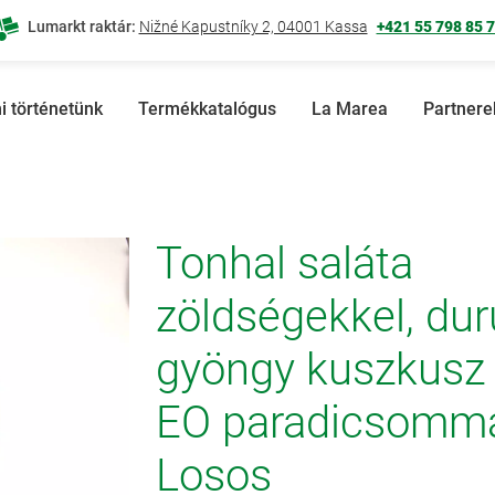
Lumarkt raktár:
Nižné Kapustníky 2, 04001 Kassa
+421 55 798 85 
i történetünk
Termékkatalógus
La Marea
Partnere
Tonhal saláta
zöldségekkel, d
gyöngy kuszkusz s
EO paradicsomma
Losos