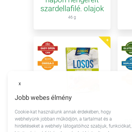
szardellafilé. olajok
46 g
x
Jobb webes élmény
Lazac királyi
Cookie-kat használunk annak érdekében, hogy
szószban
na
webhelyünk jobban működjön, a tartalmat és a
hirdetéseket a webhely látogatóihoz szabjuk, funkciókat,
110 g