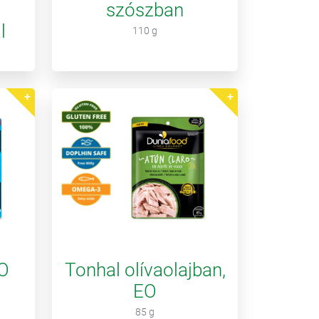
szószban
l
110 g
EO
Tonhal olívaolajban,
EO
85 g