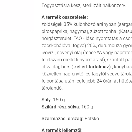
Fogyasztásra kész, sterilizált halkonzerv.
A termék összetétele:
zöldségek 35% különböző arányban (sárgaré
pirospaprika, hagyma), zúzott tonhal (Kat
horgászterület: FAO - lásd nyomtatás a cs
zacskóhálóval fogva) 26%, durumbúza gyö
ivóvíz , növényi olaj (repce *A vagy naprafor
tételszám melletti nyomtatást), szárított p
olívaolaj, bors (
zellert tartalmaz)
, konyhas
közvetlen napfénytől és fagytól védve táro
felbontása után legfeljebb 24 órán át hűtő
tárolandó.
Súly:
160 g
Szilárd rész súlya:
160 g
Származási ország:
Poľsko
A termék jellemzői: