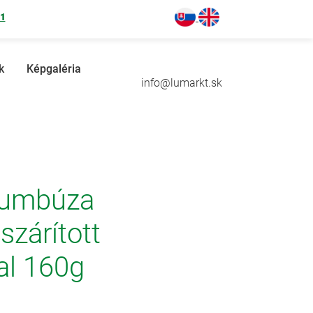
71
k
Képgaléria
info@lumarkt.sk
urumbúza
zárított
l 160g