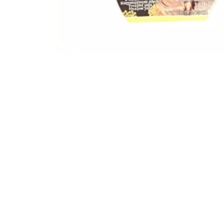
Kapcsolatba
lépni