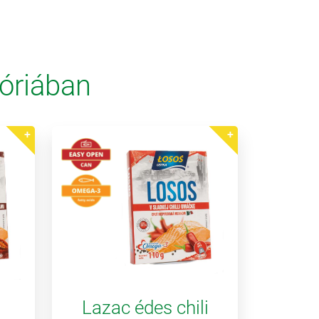
óriában
Lazac édes chili