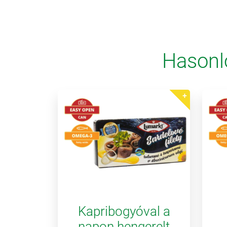
Hasonl
Kapribogyóval a
napon hengerelt