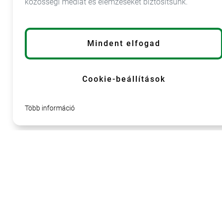
közösségi médiát és elemzéseket biztosítsunk.
info@lumarkt.sk
Mindent elfogad
+421 55 798 28
11
Cookie-beállítások
Több információ