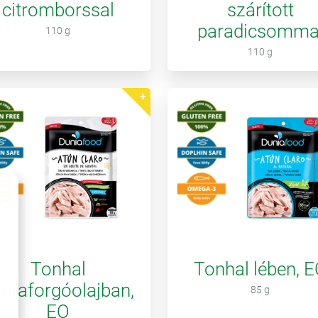
citromborssal
szárított
paradicsomma
110 g
110 g
Tonhal
Tonhal lében, 
praforgóolajban,
85 g
EO