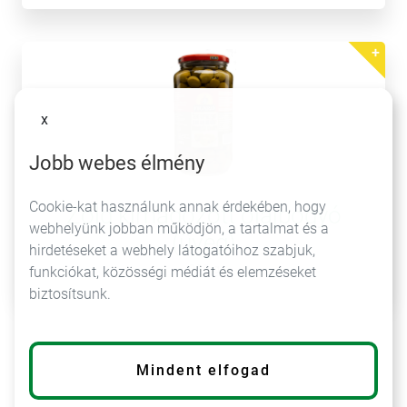
x
Jobb webes élmény
Cookie-kat használunk annak érdekében, hogy
Zöld kimagozott olajbogyó
webhelyünk jobban működjön, a tartalmat és a
(üveg)
hirdetéseket a webhely látogatóihoz szabjuk,
920 g
funkciókat, közösségi médiát és elemzéseket
biztosítsunk.
Mindent elfogad