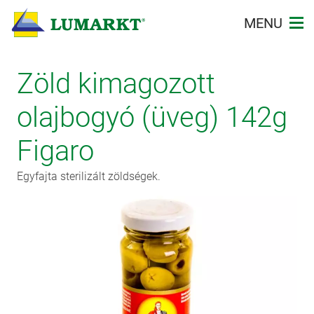
MENU
Bevezetés
Zöld kimagozott
A mi történetünk
olajbogyó (üveg) 142g
Termékkatalógus
Figaro
Egyfajta sterilizált zöldségek.
La Marea
Partnerek
Képgaléria
Kapcsolatba lépni