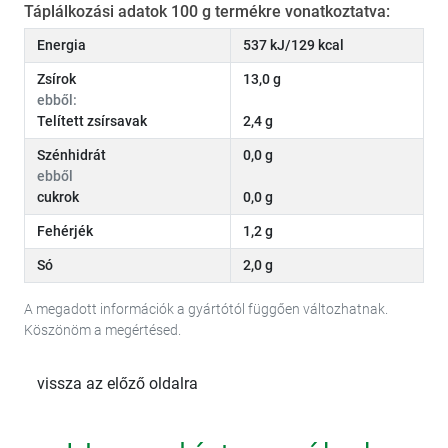
Táplálkozási adatok 100 g termékre vonatkoztatva:
Energia
537 kJ/129 kcal
Zsírok
13,0 g
ebből:
Telített zsírsavak
2,4 g
Szénhidrát
0,0 g
ebből
cukrok
0,0 g
Fehérjék
1,2 g
Só
2,0 g
A megadott információk a gyártótól függően változhatnak.
Köszönöm a megértésed.
vissza az előző oldalra