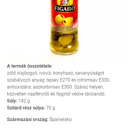
A termék összetétele:
zöld olajbogyó, ivóvíz, konyhasó, savanyúságot
szabályozó anyag: tejsav E270 és citromsav E330,
antioxidáns: aszkorbinsav E300. Száraz helyen,
közvetlen napfénytől és fagytól védve tárolandó.
Súly:
142 g
Szilárd rész súlya:
70 g
Származási ország:
Španielsko