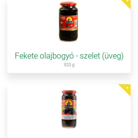
Fekete olajbogyó - szelet (üveg)
920 g