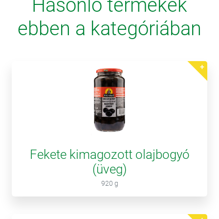
Hasonló termékek
ebben a kategóriában
Fekete kimagozott olajbogyó
(üveg)
920 g