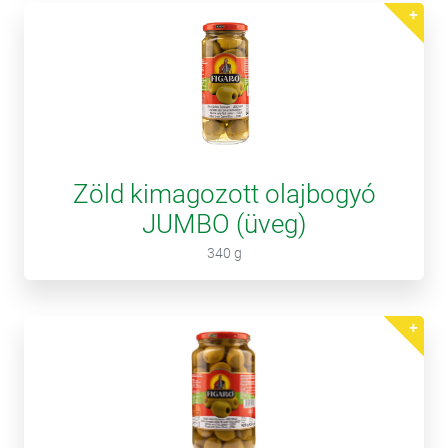
Zöld kimagozott olajbogyó
JUMBO (üveg)
340 g